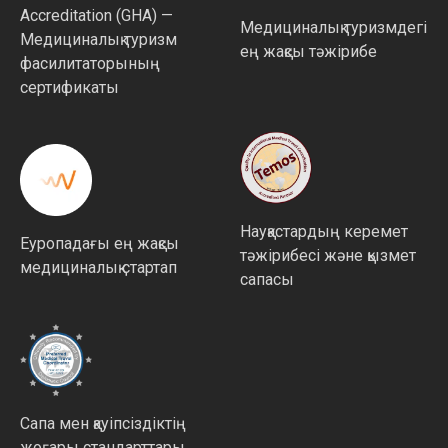
Accreditation (GHA) —
Медициналық туризмдегі
Медициналық туризм
ең жақсы тәжірибе
фасилитаторының
сертификаты
Науқастардың керемет
Еуропадағы ең жақсы
тәжірибесі және қызмет
медициналық стартап
сапасы
Сапа мен қауіпсіздіктің
жоғары стандарттары