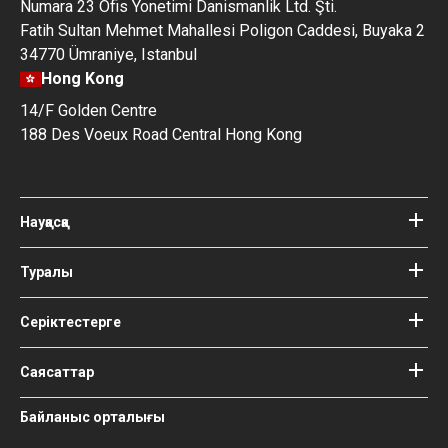
Numara 23 Ofis Yonetimi Danismanlik Ltd. Şti.
Fatih Sultan Mehmet Mahallesi Poligon Caddesi, Buyaka 2
34770 Ümraniye, Istanbul
Hong Kong
14/F Golden Centre
188 Des Voeux Road Central Hong Kong
Науқасқа
Клиникалар
Дәрігерлер
Туралы
Bookimed туралы
Блог
Бұл қалай жұмыс істейді
Серіктестерге
Гайдтар
Клиника қосу
Біздің дәрігерлер мен авторлар
Сіздің кепілдіктеріңіз
Серіктес ретінде кіру
Саясаттар
Bookimed медициналық
кеңесшілері
Пайдалану шарттары
Байланыс орталығы
Қоғамдық әсер және БАҚ-тағы
Құпиялылық саясаты
жариялылық