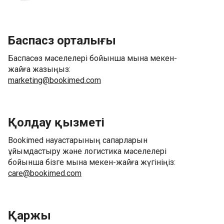
Баспасөз орталығы
Баспасөз мәселелері бойынша мына мекен-
жайға жазыңыз:
marketing@bookimed.com
Қолдау қызметі
Bookimed науқастарының сапарларын
ұйымдастыру және логистика мәселелері
бойынша бізге мына мекен-жайға жүгініңіз:
care@bookimed.com
Қаржы