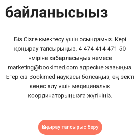
байланысыңыз
Біз Сізге көмектесу үшін осындамыз. Кері
қоңырау тапсырыңыз, 4 474 414 471 50
нөміріне хабарласыңыз немесе
marketing@bookimed.com адресіне жазыңыз.
Егер сіз Bookimed науқасы болсаңыз, ең өзекті
кеңес алу үшін медициналық
координаторыңызға жүгініңіз.
Қоңырау тапсырыс беру