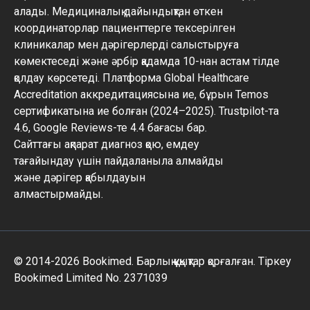
алады. Медициналық дайындықтан өткен
координаторлар пациенттерге тексерілген
клиникалар мен дәрігерлерді салыстыруға
көмектеседі және әрбір қадамда 10-нан астам тілде
қолдау көрсетеді. Платформа Global Healthcare
Accreditation аккредитациясына ие, бұрын Temos
сертификатына ие болған (2024–2025). Trustpilot-та
4.6, Google Reviews-те 4.4 бағасы бар.
Сайттағы ақпарат диагноз қою, емдеу
тағайындау үшін пайдаланыла алмайды
және дәрігер қабылдауын
алмастырмайды.
© 2014-2026 Bookimed. Барлық құқықтар қорғалған. Тіркеу
Bookimed Limited No. 2371039