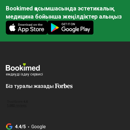
Bookimed қосымшасында эстетикалық
медицина бойынша жеңілдіктер алыңыз
емдеуді іздеу сервисі
Біз туралы жазады
4.4/5
Google