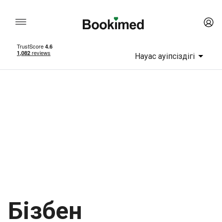
Науқас қауіпсіздігі
Бізбен