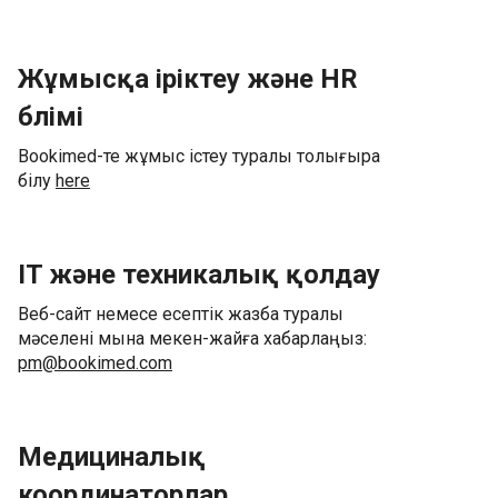
Жұмысқа іріктеу және HR
бөлімі
Bookimed-те жұмыс істеу туралы толығырақ
білу
here
IT және техникалық қолдау
Веб-сайт немесе есептік жазба туралы
мәселені мына мекен-жайға хабарлаңыз:
pm@bookimed.com
Медициналық
координаторлар