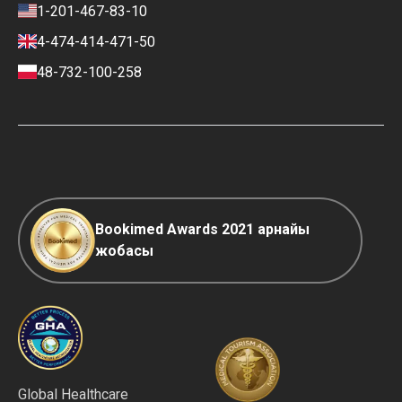
Пікірлер саясаты
1-201-467-83-10
Мансап
Қаржылық саясат
4-474-414-471-50
Байланыстар
Төлем және депозит енгізу
шарттары
48-732-100-258
Клиникаларды рейтингілеу
саясаты
COVID-19: ережелер
Редакциялық саясат
Bookimed Awards 2021 арнайы
жобасы
Global Healthcare