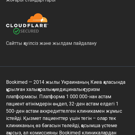
Сайтты қауіпсіз және жылдам пайдалану
Bookimed — 2014 жылы Украинаның Киев қаласында
құрылған халықаралық медициналық туризм
платформасы. Платформа 1 000 000-нан астам
пациент өтінімдерін өңдеп, 32-ден астам елдегі 1
500-ден астам аккредиттелген клиникамен жұмыс
істейді. Қызмет пациенттер үшін тегін – олар тек
клиниканың өз бағасын төлейді, қосымша үстеме
ақысыз, ал комиссияны Bookimed клиникалардан