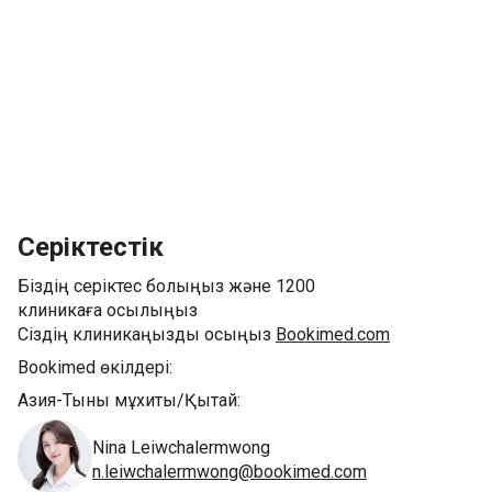
Серіктестік
Біздің серіктес болыңыз және 1200
клиникаға қосылыңыз
Сіздің клиникаңызды қосыңыз
Bookimed.com
Bookimed өкілдері:
Азия-Тынық мұхиты/Қытай:
Nina Leiwchalermwong
n.leiwchalermwong@bookimed.com