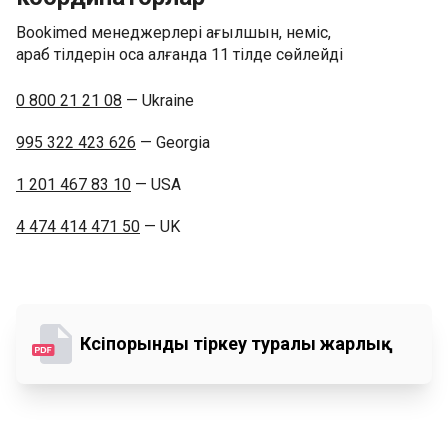
Bookimed менеджерлері ағылшын, неміс,
араб тілдерін қоса алғанда 11 тілде сөйлейді
0 800 21 21 08
— Ukraine
995 322 423 626
— Georgia
1 201 467 83 10
— USA
4 474 414 471 50
— UK
Кәсіпорынды тіркеу туралы жарлық