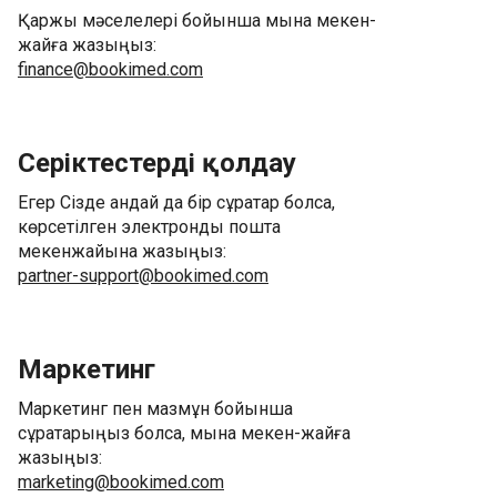
Қаржы мәселелері бойынша мына мекен-
жайға жазыңыз:
finance@bookimed.com
Серіктестерді қолдау
Егер Сізде қандай да бір сұрақтар болса,
көрсетілген электрондық пошта
мекенжайына жазыңыз:
partner-support@bookimed.com
Маркетинг
Маркетинг пен мазмұн бойынша
сұрақтарыңыз болса, мына мекен-жайға
жазыңыз:
marketing@bookimed.com